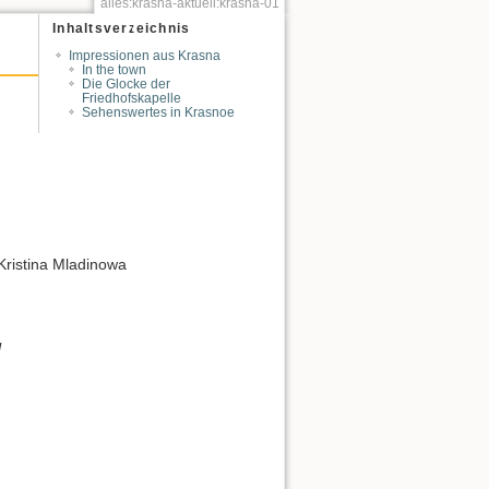
alles:krasna-aktuell:krasna-01
Inhaltsverzeichnis
Impressionen aus Krasna
In the town
Die Glocke der
Friedhofskapelle
Sehenswertes in Krasnoe
Kristina Mladinowa
l