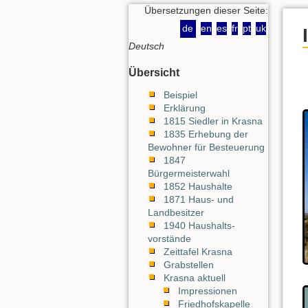
Übersetzungen dieser Seite:
de
en
es
fr
pt
uk
Deutsch
Übersicht
Beispiel
Erklärung
1815 Siedler in Krasna
1835 Erhebung der
Bewohner für Besteuerung
1847
Bürgermeisterwahl
1852 Haushalte
1871 Haus- und
Landbesitzer
1940 Haushalts-
vorstände
Zeittafel Krasna
Grabstellen
Krasna aktuell
Impressionen
Friedhofskapelle