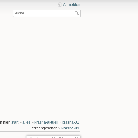
Anmelden
h hier:
start
»
alles
»
krasna-aktuell
»
krasna-01
Zuletzt angesehen:
krasna-01
•