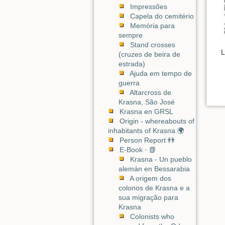
Impressões
Capela do cemitério
Memória para
sempre
Stand crosses
L
(cruzes de beira de
estrada)
Ajuda em tempo de
guerra
Altarcross de
Krasna, São José
Krasna en GRSL
Origin - whereabouts of
inhabitants of Krasna 🌍
Person Report 👬
E-Book · 📗
Krasna - Un pueblo
alemán en Bessarabia
A origem dos
colonos de Krasna e a
sua migração para
Krasna
Colonists who