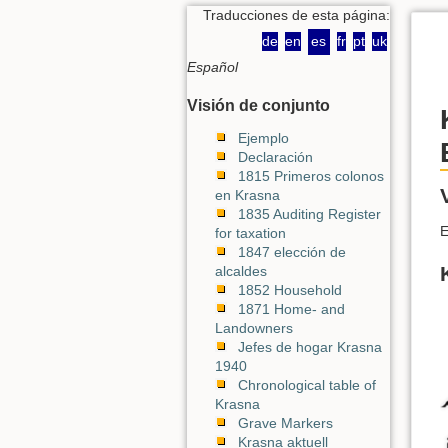
Traducciones de esta página:
de
en
es
fr
pt
uk
Español
Visión de conjunto
Ejemplo
Declaración
1815 Primeros colonos
en Krasna
1835 Auditing Register
E
for taxation
1847 elección de
alcaldes
1852 Household
1871 Home- and
Landowners
Jefes de hogar Krasna
1940
Chronological table of
Krasna
Grave Markers
Krasna aktuell