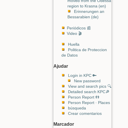
moved from the Odessa
region to Krasna (en)
Erinnerungen an
Bessarabien (de)
Periódicos 📰
Video 🎬
Huella
Politica de Proteccion
de Datos
Ajudar
Login in KPC 🔑
New password
View and search pics 🔍
Detailed search KPC🔎
Person Report 👬
Person Report · Places
búsqueda
Crear comentarios
Marcador