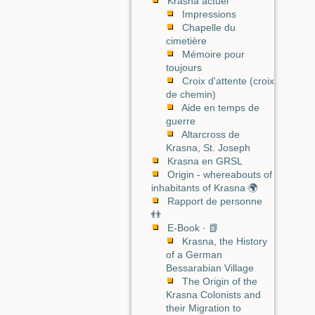
Krasna actuel
Impressions
Chapelle du
cimetière
Mémoire pour
toujours
Croix d'attente (croix
de chemin)
Aide en temps de
guerre
Altarcross de
Krasna, St. Joseph
Krasna en GRSL
Origin - whereabouts of
inhabitants of Krasna 🌍
Rapport de personne
👬
E-Book · 📗
Krasna, the History
of a German
Bessarabian Village
The Origin of the
Krasna Colonists and
their Migration to