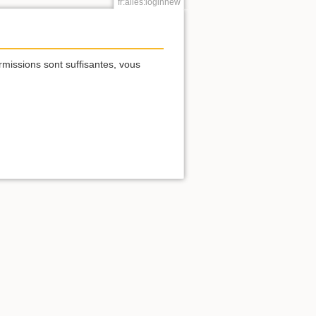
fr:alles:loginnew
rmissions sont suffisantes, vous