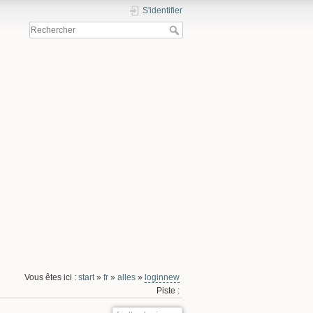
S'identifier
Vous êtes ici :
start
»
fr
»
alles
»
loginnew
Piste :