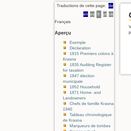
Traductions de cette page:
de
en
es
fr
pt
uk
Français
V
p
Aperçu
Exemple
Déclaration
1815 Premiers colons à
Krasna
1835 Auditing Register
for taxation
1847 élection
municipale
1852 Household
1871 Home- and
Landowners
Chefs de famille Krasna
1940
Tableau chronologique
de Krasna
Marqueurs de tombes