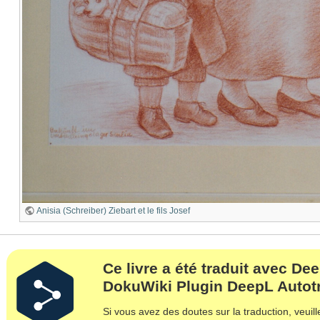
Anisia (Schreiber) Ziebart et le fils Josef
Ce livre a été traduit avec De
DokuWiki Plugin DeepL Autot
Si vous avez des doutes sur la traduction, veuille