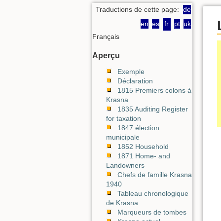
Traductions de cette page:
de
en
es
fr
pt
uk
Français
Aperçu
Exemple
Déclaration
1815 Premiers colons à
Krasna
1835 Auditing Register
for taxation
1847 élection
municipale
1852 Household
1871 Home- and
Landowners
Chefs de famille Krasna
1940
Tableau chronologique
de Krasna
Marqueurs de tombes