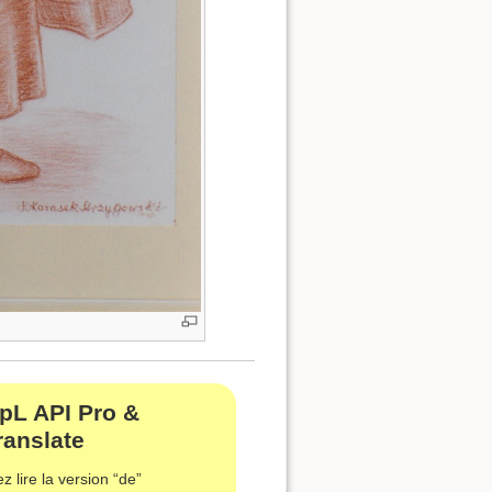
epL API Pro &
ranslate
z lire la version “de”