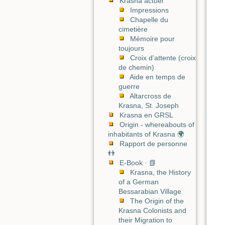
Krasna actuel
Impressions
Chapelle du
cimetière
Mémoire pour
toujours
Croix d'attente (croix
de chemin)
Aide en temps de
guerre
Altarcross de
Krasna, St. Joseph
Krasna en GRSL
Origin - whereabouts of
inhabitants of Krasna 🌍
Rapport de personne
👬
E-Book · 📗
Krasna, the History
of a German
Bessarabian Village
The Origin of the
Krasna Colonists and
their Migration to