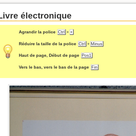
Livre électronique
Agrandir la police
Ctrl
+
+
Réduire la taille de la police
Ctrl
+
Minus
Haut de page, Début de page
Pos1
Vers le bas, vers le bas de la page
Fin